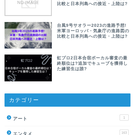
比較と日本列島への接近・上陸は?
台風9号サオラー2023の進路予想!
米軍ヨーロッパ・気象庁の進路図の
比較と日本列島への接近・上陸は?
虹プロ2日本合宿ボーカル審査の最
終順位は?追加でキューブを獲得し
た練習生は誰?
カテゴリー
1
アート
163
エンタメ