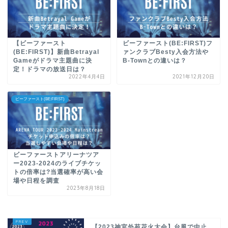
【ビーファースト
ビーファースト(BE:FIRST)フ
(BE:FIRST)】新曲Betrayal
ァンクラブBesty入会方法や
Gameがドラマ主題曲に決
B-Townとの違いは？
定！ドラマの放送日は？
2022年4月4日
2021年12月20日
ビーファースト(BE:FIRST)
ビーファーストアリーナツア
ー2023-2024のライブチケッ
トの倍率は?当選確率が高い会
場や日程を調査
2023年8月18日
【2023神宮外苑花火大会】台風で中止