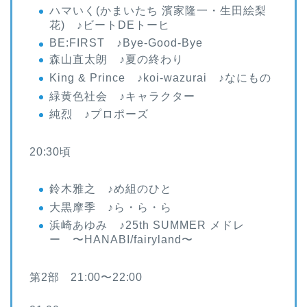
ハマいく(かまいたち 濱家隆一・生田絵梨
花) ♪ビートDEトーヒ
BE:FIRST ♪Bye-Good-Bye
森山直太朗 ♪夏の終わり
King & Prince ♪koi-wazurai ♪なにもの
緑黄色社会 ♪キャラクター
純烈 ♪プロポーズ
20:30頃
鈴木雅之 ♪め組のひと
大黒摩季 ♪ら・ら・ら
浜崎あゆみ ♪25th SUMMER メドレ
ー 〜HANABI/fairyland〜
第2部 21:00〜22:00