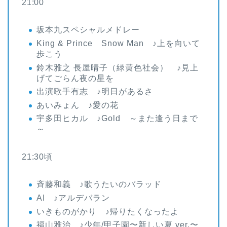
21:00
坂本九スペシャルメドレー
King & Prince Snow Man ♪上を向いて
歩こう
鈴木雅之 長屋晴子（緑黄色社会） ♪見上
げてごらん夜の星を
出演歌手有志 ♪明日があるさ
あいみょん ♪愛の花
宇多田ヒカル ♪Gold ～また逢う日まで
～
21:30頃
斉藤和義 ♪歌うたいのバラッド
AI ♪アルデバラン
いきものがかり ♪帰りたくなったよ
福山雅治 ♪少年/甲子園〜新しい夏 ver.〜