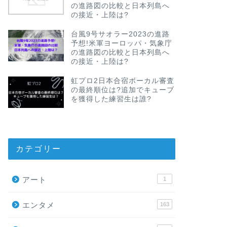
の進路図の比較と日本列島へ
の接近・上陸は?
台風9号サオラー2023の進路
予想!米軍ヨーロッパ・気象庁
の進路図の比較と日本列島へ
の接近・上陸は?
虹プロ2日本合宿ボーカル審査
の最終順位は?追加でキューブ
を獲得した練習生は誰?
カテゴリー
アート
1
エンタメ
163