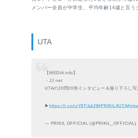
メンバー全員が中学生、平均年齢14歳と言う
UTA
【MEDIA info】
・JJ net
UTAの20問20答インタビュー＆撮り下ろし
▶︎
https://t.co/rzY8TrkdJ9
#PRIKIL
#UTA
#jjm
— PRIKIL OFFICIAL (@PRIKIL_OFFICIAL)