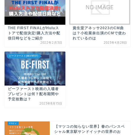
THE FIRST FINALがHuluス
資生堂アネッサ2023のCM曲
トアで配信決定!購入方法や配
は？小松菜奈出演のCMで使わ
信日時などをご紹介
れているのは
2022年2月3日
2023年4月28日
ビーファースト(BE:FIRST)
ビーファースト映画の入場者
プレゼントは何？配布期間や
予定枚数は？
2023年8月15日
【マツコの知らない世界】春のパンスペ
シャル東京駅サンドイッチの世界のお