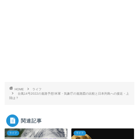
HOME
ライフ
台風14号2022の進路予想!米軍・気象庁の進路図の比較と日本列島への接近・上
陸は？
関連記事
ライフ
ライフ