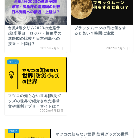
台風4号タリム2023の進路予
ブラックムーンの日は何をす
想!米軍ヨーロッパ・気象庁の
ると良い？時間に注意
進路図の比較と日本列島への
接近・上陸は?
2023年7月16日
2022年5月30日
ライフ
マツコの知らない世界|防災グ
ッズの世界で紹介された非常
食や便利アプリ・サイトは？
2022年9月12日
マツコの知らない世界|防災グッズの世界