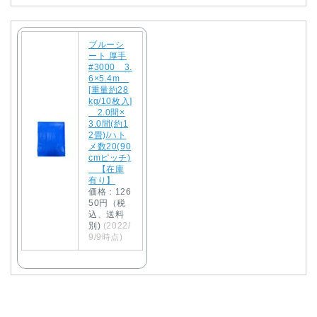
ブルーシ
ート 厚手
#3000 3.
6×5.4m
[重量約28
kg/10枚入]
2.0間×
3.0間(約1
2畳)/ハト
メ数20(90
cmピッチ)
【在庫
有り】
価格：126
50円（税
込、送料
別)
(2022/
9/9時点)