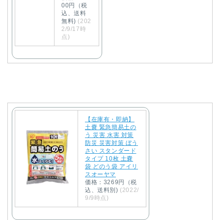
00円（税
込、送料
無料)
(202
2/9/17時
点)
【在庫有・即納】
土嚢 緊急簡易土の
う 災害 水害 対策
防災 災害対策 ぼう
さい スタンダード
タイプ 10枚 土嚢
袋 どのう袋 アイリ
スオーヤマ
価格：3269円（税
込、送料別)
(2022/
9/9時点)