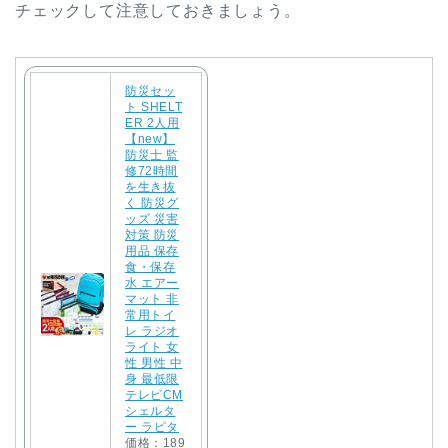
チェックして注意しておきましょう。
防災セッ
ト SHELT
ER 2人用
【new】
防災士 監
修72時間
を生き抜
く 防災グ
ッズ 災害
対策 防災
用品 保存
食・保存
水 エアー
マット 非
常用トイ
レ ラジオ
ライト 女
性 男性 中
身 最低限
テレビCM
シェルタ
ー ラピタ
価格：189