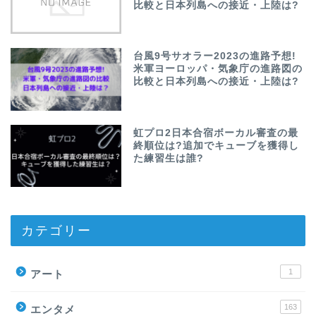
比較と日本列島への接近・上陸は?
台風9号サオラー2023の進路予想!
米軍ヨーロッパ・気象庁の進路図の
比較と日本列島への接近・上陸は?
虹プロ2日本合宿ボーカル審査の最
終順位は?追加でキューブを獲得し
た練習生は誰?
カテゴリー
1
アート
163
エンタメ