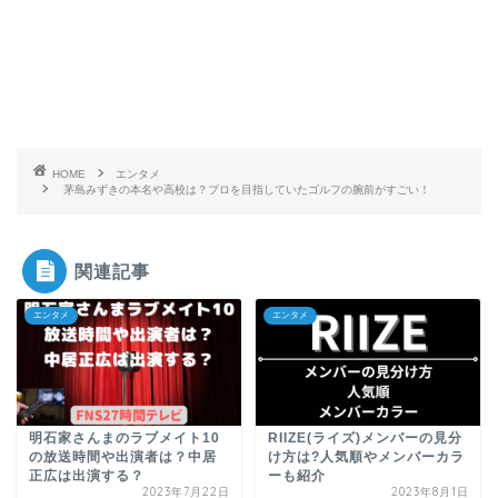
HOME
エンタメ
茅島みずきの本名や高校は？プロを目指していたゴルフの腕前がすごい！
関連記事
エンタメ
エンタメ
明石家さんまのラブメイト10
RIIZE(ライズ)メンバーの見分
の放送時間や出演者は？中居
け方は?人気順やメンバーカラ
正広は出演する？
ーも紹介
2023年7月22日
2023年8月1日