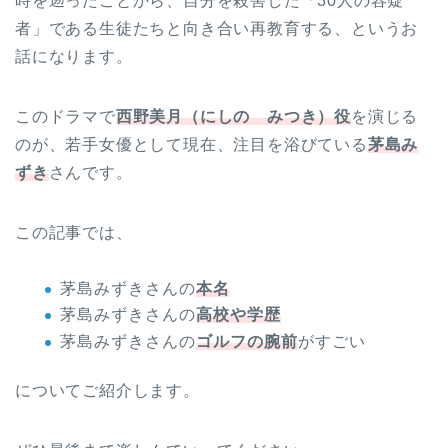
時を遡ったことから、自分を殺害した「30人の容疑
者」である生徒たちと向き合い再教育する、というお
話になります。
このドラマで
西野美月（にしの みつき）役
を演じる
のが、若手女優として現在、注目を浴びている
茅島み
ずき
さんです。
この記事では、
茅島みずきさんの
本名
茅島みずきさんの
高校や学歴
茅島みずきさんの
ゴルフの腕前
がすごい
についてご紹介します。