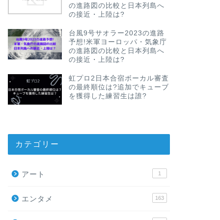
の進路図の比較と日本列島へ
の接近・上陸は?
台風9号サオラー2023の進路
予想!米軍ヨーロッパ・気象庁
の進路図の比較と日本列島へ
の接近・上陸は?
虹プロ2日本合宿ボーカル審査
の最終順位は?追加でキューブ
を獲得した練習生は誰?
カテゴリー
アート
1
エンタメ
163