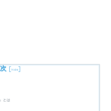
次
[
]
hide
』とは